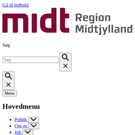
Gå til indhold
Søg
Menu
Hovedmenu
Politik
Om os
Job