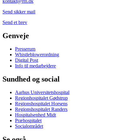
kontakt@rm.dk
Send sikker mail
Send et brev
Genveje
Presserum
Whistleblowerordning
Digital Post
Info til medarbejdere
Sundhed og social
Aarhus Universitetshospital
Regionhospitalet Gødstrup
Regionshospitalet Horsens
Regionshospitalet Randers
Hospitalsenhed Midt
Præhospitalet
Socialområdet
Se også