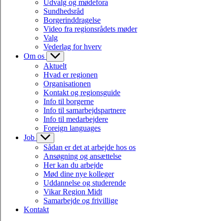
Udvalg og mødefora
Sundhedsråd
Borgerinddragelse
Video fra regionsrådets møder
Valg
Vederlag for hverv
Om os
Aktuelt
Hvad er regionen
Organisationen
Kontakt og regionsguide
Info til borgerne
Info til samarbejdspartnere
Info til medarbejdere
Foreign languages
Job
Sådan er det at arbejde hos os
Ansøgning og ansættelse
Her kan du arbejde
Mød dine nye kolleger
Uddannelse og studerende
Vikar Region Midt
Samarbejde og frivillige
Kontakt