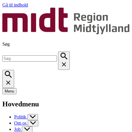
Gå til indhold
Søg
Menu
Hovedmenu
Politik
Om os
Job