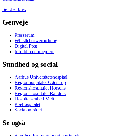
Send et brev
Genveje
Presserum
Whistleblowerordning
Digital Post
Info til medarbejdere
Sundhed og social
Aarhus Universitetshospital
Regionhospitalet Gødstrup
Regionshospitalet Horsens
Regionshospitalet Randers
Hospitalsenhed Midt
Præhospitalet
Socialområdet
Se også
Sundhed for borgere og pårørende