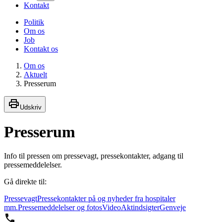
Kontakt
Politik
Om os
Job
Kontakt os
Om os
Aktuelt
Presserum
Udskriv
Presserum
Info til pressen om pressevagt, pressekontakter, adgang til
pressemeddelelser.
Gå direkte til:
Pressevagt
Pressekontakter på og nyheder fra hospitaler
mm.
Pressemeddelelser og fotos
Video
Aktindsigter
Genveje