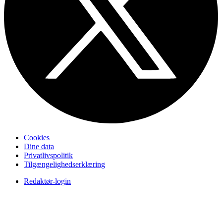
Cookies
Dine data
Privatlivspolitik
Tilgængelighedserklæring
Redaktør-login