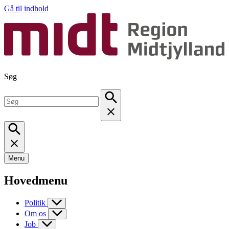
Gå til indhold
Søg
Menu
Hovedmenu
Politik
Om os
Job