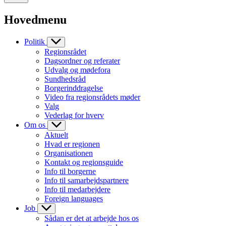
Hovedmenu
Politik
Regionsrådet
Dagsordner og referater
Udvalg og mødefora
Sundhedsråd
Borgerinddragelse
Video fra regionsrådets møder
Valg
Vederlag for hverv
Om os
Aktuelt
Hvad er regionen
Organisationen
Kontakt og regionsguide
Info til borgerne
Info til samarbejdspartnere
Info til medarbejdere
Foreign languages
Job
Sådan er det at arbejde hos os