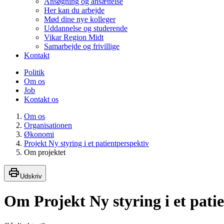
Ansøgning og ansættelse
Her kan du arbejde
Mød dine nye kolleger
Uddannelse og studerende
Vikar Region Midt
Samarbejde og frivillige
Kontakt
Politik
Om os
Job
Kontakt os
Om os
Organisationen
Økonomi
Projekt Ny styring i et patientperspektiv
Om projektet
Udskriv
Om Projekt Ny styring i et pati