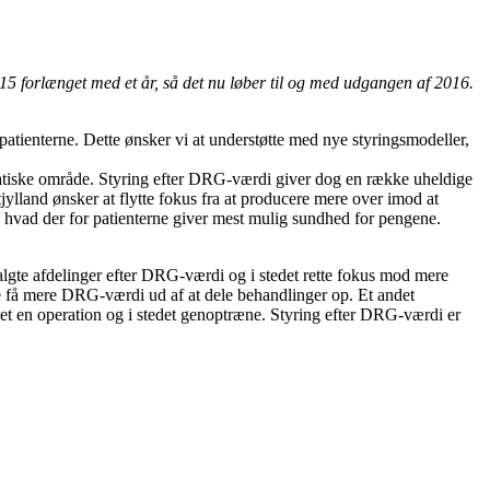
015 forlænget med et år, så det nu løber til og med udgangen af 2016.
 patienterne. Dette ønsker vi at understøtte med nye styringsmodeller,
atiske område. Styring efter DRG-værdi giver dog en række uheldige
jylland ønsker at flytte fokus fra at producere mere over imod at
, hvad der for patienterne giver mest mulig sundhed for pengene.
algte afdelinger efter DRG-værdi og i stedet rette fokus mod mere
e få mere DRG-værdi ud af at dele behandlinger op. Et andet
et en operation og i stedet genoptræne. Styring efter DRG-værdi er