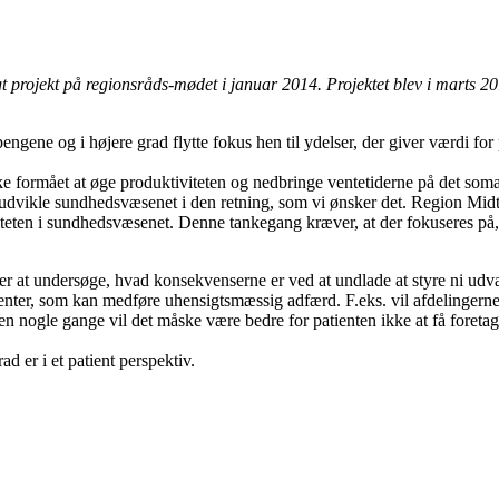
igt projekt på regionsråds-mødet i januar 2014. Projektet blev i marts 2
ngene og i højere grad flytte fokus hen til ydelser, der giver værdi for
 formået at øge produktiviteten og nedbringe ventetiderne på det som
g udvikle sundhedsvæsenet i den retning, som vi ønsker det. Region Midt
iviteten i sundhedsvæsenet. Denne tankegang kræver, at der fokuseres på
er at undersøge, hvad konsekvenserne er ved at undlade at styre ni udv
enter, som kan medføre uhensigtsmæssig adfærd. F.eks. vil afdelingern
 nogle gange vil det måske være bedre for patienten ikke at få foretag
ad er i et patient perspektiv.