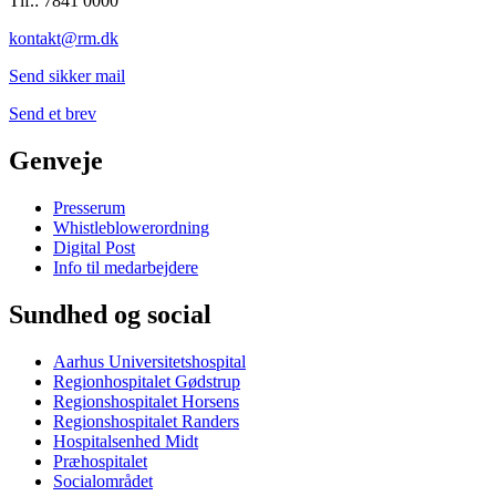
Tlf.: 7841 0000
kontakt@rm.dk
Send sikker mail
Send et brev
Genveje
Presserum
Whistleblowerordning
Digital Post
Info til medarbejdere
Sundhed og social
Aarhus Universitetshospital
Regionhospitalet Gødstrup
Regionshospitalet Horsens
Regionshospitalet Randers
Hospitalsenhed Midt
Præhospitalet
Socialområdet