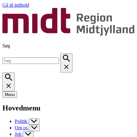
Gå til indhold
Søg
Menu
Hovedmenu
Politik
Om os
Job