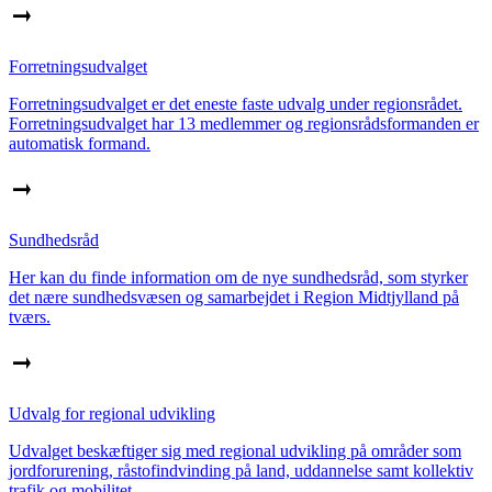
Forretningsudvalget
Forretningsudvalget er det eneste faste udvalg under regionsrådet.
Forretningsudvalget har 13 medlemmer og regionsrådsformanden er
automatisk formand.
Sundhedsråd
Her kan du finde information om de nye sundhedsråd, som styrker
det nære sundhedsvæsen og samarbejdet i Region Midtjylland på
tværs.
Udvalg for regional udvikling
Udvalget beskæftiger sig med regional udvikling på områder som
jordforurening, råstofindvinding på land, uddannelse samt kollektiv
trafik og mobilitet.