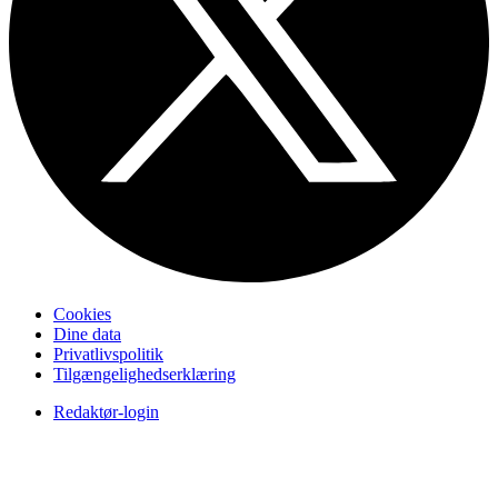
Cookies
Dine data
Privatlivspolitik
Tilgængelighedserklæring
Redaktør-login