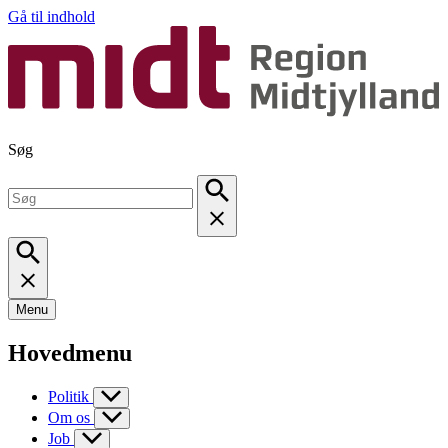
Gå til indhold
Søg
Menu
Hovedmenu
Politik
Om os
Job