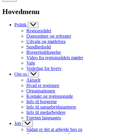
Hovedmenu
Politik
Regionsrådet
Dagsordner og referater
Udvalg og mødefora
Sundhedsråd
Borgerinddragelse
Video fra regionsrådets møder
Valg
Vederlag for hverv
Om os
Aktuelt
Hvad er regionen
Organisationen
Kontakt og regionsguide
Info til borgerne
Info til samarbejdspartnere
Info til medarbejdere
Foreign languages
Job
Sådan er det at arbejde hos os