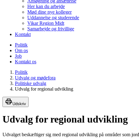
Ansøgning og ansættelse
Her kan du arbejde
Mød dine nye kolleger
Uddannelse og studerende
Vikar Region Midt
Samarbejde og frivillige
Kontakt
Politik
Om os
Job
Kontakt os
Politik
Udvalg og mødefora
Politiske udvalg
Udvalg for regional udvikling
Udskriv
Udvalg for regional udvikling
Udvalget beskæftiger sig med regional udvikling på områder som jordfo