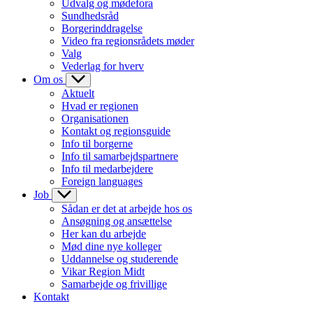
Udvalg og mødefora
Sundhedsråd
Borgerinddragelse
Video fra regionsrådets møder
Valg
Vederlag for hverv
Om os
Aktuelt
Hvad er regionen
Organisationen
Kontakt og regionsguide
Info til borgerne
Info til samarbejdspartnere
Info til medarbejdere
Foreign languages
Job
Sådan er det at arbejde hos os
Ansøgning og ansættelse
Her kan du arbejde
Mød dine nye kolleger
Uddannelse og studerende
Vikar Region Midt
Samarbejde og frivillige
Kontakt