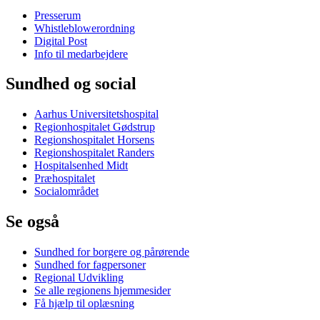
Presserum
Whistleblowerordning
Digital Post
Info til medarbejdere
Sundhed og social
Aarhus Universitetshospital
Regionhospitalet Gødstrup
Regionshospitalet Horsens
Regionshospitalet Randers
Hospitalsenhed Midt
Præhospitalet
Socialområdet
Se også
Sundhed for borgere og pårørende
Sundhed for fagpersoner
Regional Udvikling
Se alle regionens hjemmesider
Få hjælp til oplæsning