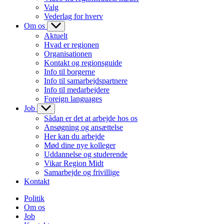
Valg
Vederlag for hverv
Om os
Aktuelt
Hvad er regionen
Organisationen
Kontakt og regionsguide
Info til borgerne
Info til samarbejdspartnere
Info til medarbejdere
Foreign languages
Job
Sådan er det at arbejde hos os
Ansøgning og ansættelse
Her kan du arbejde
Mød dine nye kolleger
Uddannelse og studerende
Vikar Region Midt
Samarbejde og frivillige
Kontakt
Politik
Om os
Job