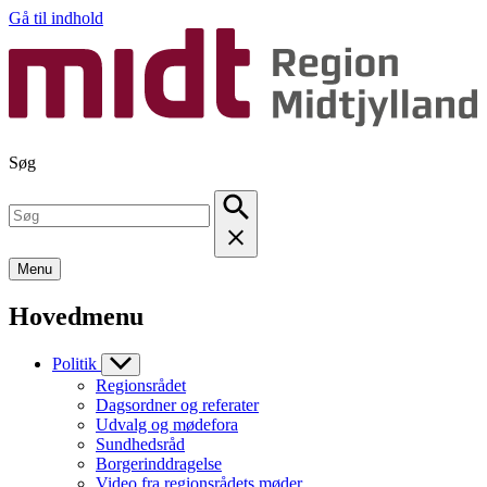
Gå til indhold
Søg
Menu
Hovedmenu
Politik
Regionsrådet
Dagsordner og referater
Udvalg og mødefora
Sundhedsråd
Borgerinddragelse
Video fra regionsrådets møder