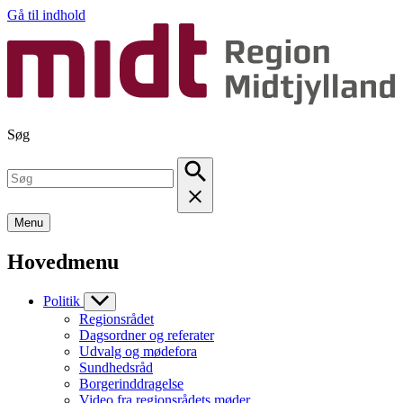
Gå til indhold
Søg
Menu
Hovedmenu
Politik
Regionsrådet
Dagsordner og referater
Udvalg og mødefora
Sundhedsråd
Borgerinddragelse
Video fra regionsrådets møder