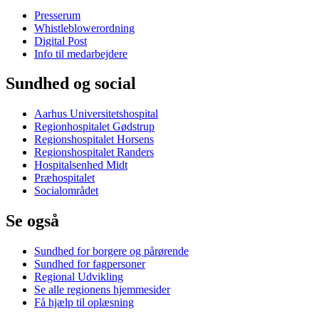
Presserum
Whistleblowerordning
Digital Post
Info til medarbejdere
Sundhed og social
Aarhus Universitetshospital
Regionhospitalet Gødstrup
Regionshospitalet Horsens
Regionshospitalet Randers
Hospitalsenhed Midt
Præhospitalet
Socialområdet
Se også
Sundhed for borgere og pårørende
Sundhed for fagpersoner
Regional Udvikling
Se alle regionens hjemmesider
Få hjælp til oplæsning