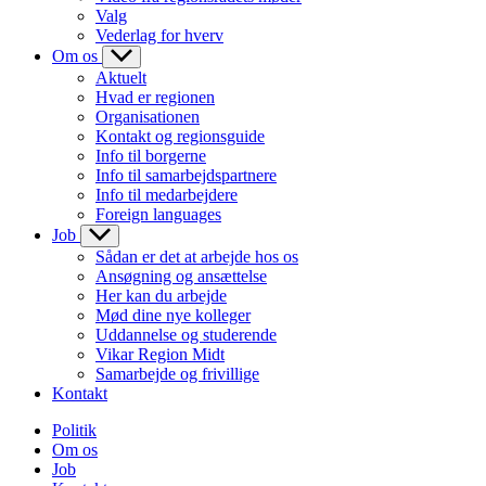
Valg
Vederlag for hverv
Om os
Aktuelt
Hvad er regionen
Organisationen
Kontakt og regionsguide
Info til borgerne
Info til samarbejdspartnere
Info til medarbejdere
Foreign languages
Job
Sådan er det at arbejde hos os
Ansøgning og ansættelse
Her kan du arbejde
Mød dine nye kolleger
Uddannelse og studerende
Vikar Region Midt
Samarbejde og frivillige
Kontakt
Politik
Om os
Job