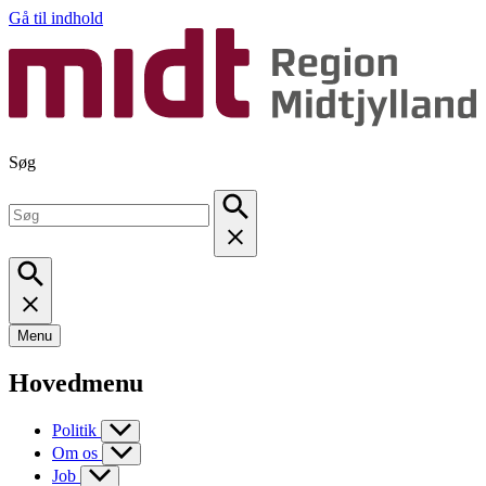
Gå til indhold
Søg
Menu
Hovedmenu
Politik
Om os
Job