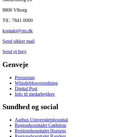
8800 Viborg
Tlf.: 7841 0000
kontakt@rm.dk
Send sikker mail
Send et brev
Genveje
Presserum
Whistleblowerordning
Digital Post
Info til medarbejdere
Sundhed og social
Aarhus Universitetshospital
Regionhospitalet Gødstrup
Regionshospitalet Horsens
Regionshospitalet Randers