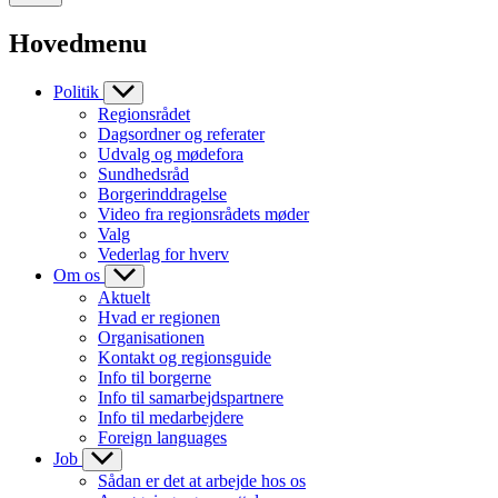
Hovedmenu
Politik
Regionsrådet
Dagsordner og referater
Udvalg og mødefora
Sundhedsråd
Borgerinddragelse
Video fra regionsrådets møder
Valg
Vederlag for hverv
Om os
Aktuelt
Hvad er regionen
Organisationen
Kontakt og regionsguide
Info til borgerne
Info til samarbejdspartnere
Info til medarbejdere
Foreign languages
Job
Sådan er det at arbejde hos os