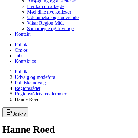
Ansøgning og ansættelse
Her kan du arbejde
Mød dine nye kolleger
Uddannelse og studerende
Vikar Region Midt
Samarbejde og frivillige
Kontakt
Politik
Om os
Job
Kontakt os
Politik
Udvalg og mødefora
Politiske udvalg
Regionsrådet
Regionsrådets medlemmer
Hanne Roed
Udskriv
Hanne Roed