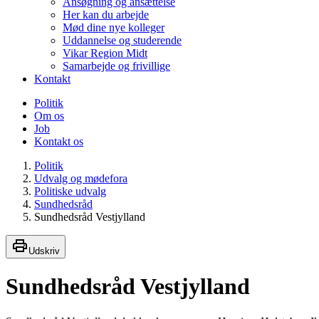
Ansøgning og ansættelse
Her kan du arbejde
Mød dine nye kolleger
Uddannelse og studerende
Vikar Region Midt
Samarbejde og frivillige
Kontakt
Politik
Om os
Job
Kontakt os
Politik
Udvalg og mødefora
Politiske udvalg
Sundhedsråd
Sundhedsråd Vestjylland
Udskriv
Sundhedsråd Vestjylland