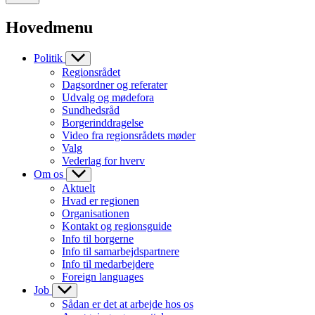
Hovedmenu
Politik
Regionsrådet
Dagsordner og referater
Udvalg og mødefora
Sundhedsråd
Borgerinddragelse
Video fra regionsrådets møder
Valg
Vederlag for hverv
Om os
Aktuelt
Hvad er regionen
Organisationen
Kontakt og regionsguide
Info til borgerne
Info til samarbejdspartnere
Info til medarbejdere
Foreign languages
Job
Sådan er det at arbejde hos os