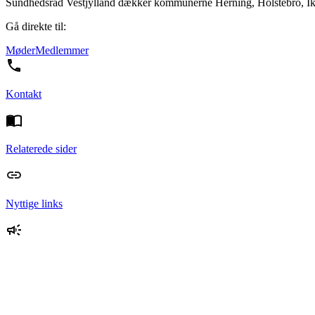
Sundhedsråd Vestjylland dækker kommunerne Herning, Holstebro, Ik
Gå direkte til:
Møder
Medlemmer
Kontakt
Relaterede sider
Nyttige links