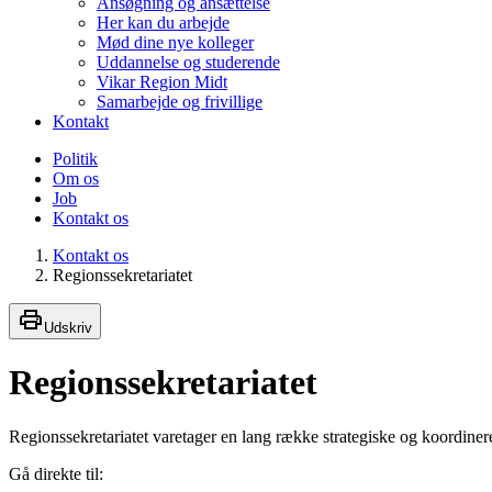
Ansøgning og ansættelse
Her kan du arbejde
Mød dine nye kolleger
Uddannelse og studerende
Vikar Region Midt
Samarbejde og frivillige
Kontakt
Politik
Om os
Job
Kontakt os
Kontakt os
Regionssekretariatet
Udskriv
Regionssekretariatet
Regionssekretariatet varetager en lang række strategiske og koordine
Gå direkte til: