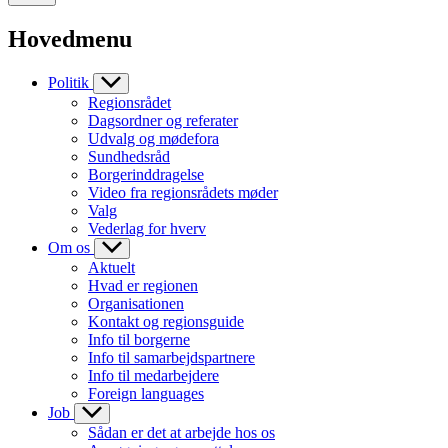
Hovedmenu
Politik
Regionsrådet
Dagsordner og referater
Udvalg og mødefora
Sundhedsråd
Borgerinddragelse
Video fra regionsrådets møder
Valg
Vederlag for hverv
Om os
Aktuelt
Hvad er regionen
Organisationen
Kontakt og regionsguide
Info til borgerne
Info til samarbejdspartnere
Info til medarbejdere
Foreign languages
Job
Sådan er det at arbejde hos os