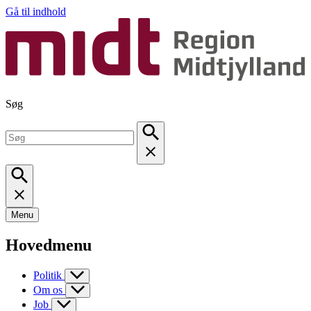
Gå til indhold
Søg
Menu
Hovedmenu
Politik
Om os
Job