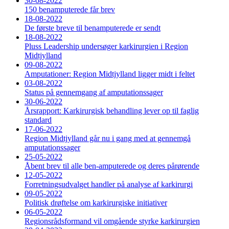
30-08-2022
150 benamputerede får brev
18-08-2022
De første breve til benamputerede er sendt
18-08-2022
Pluss Leadership undersøger karkirurgien i Region
Midtjylland
09-08-2022
Amputationer: Region Midtjylland ligger midt i feltet
03-08-2022
Status på gennemgang af amputationssager
30-06-2022
Årsrapport: Karkirurgisk behandling lever op til faglig
standard
17-06-2022
Region Midtjylland går nu i gang med at gennemgå
amputationssager
25-05-2022
Åbent brev til alle ben-amputerede og deres pårørende
12-05-2022
Forretningsudvalget handler på analyse af karkirurgi
09-05-2022
Politisk drøftelse om karkirurgiske initiativer
06-05-2022
Regionsrådsformand vil omgående styrke karkirurgien