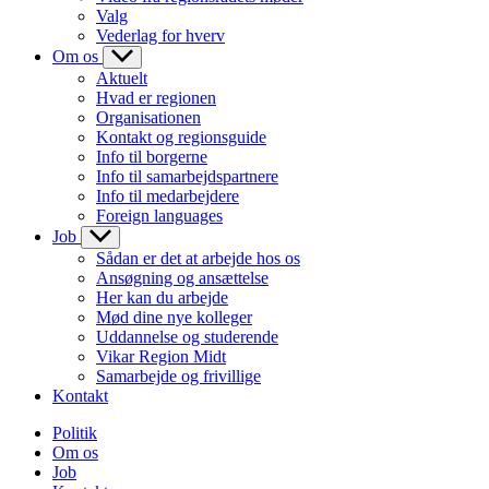
Valg
Vederlag for hverv
Om os
Aktuelt
Hvad er regionen
Organisationen
Kontakt og regionsguide
Info til borgerne
Info til samarbejdspartnere
Info til medarbejdere
Foreign languages
Job
Sådan er det at arbejde hos os
Ansøgning og ansættelse
Her kan du arbejde
Mød dine nye kolleger
Uddannelse og studerende
Vikar Region Midt
Samarbejde og frivillige
Kontakt
Politik
Om os
Job