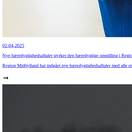
02-04-2025
Nye bæredygtighedsaftaler styrker den bæredygtige omstilling i Regi
Region Midtjylland har indgået nye bæredygtighedsaftaler med alle enh