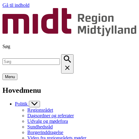
Gå til indhold
Søg
Menu
Hovedmenu
Politik
Regionsrådet
Dagsordner og referater
Udvalg og mødefora
Sundhedsråd
Borgerinddragelse
Video fra regionsrådets møder