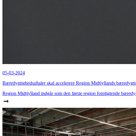
05-03-2024
Bæredygtighedsaftaler skal accelerere Region Midtjyllands bæredygti
Region Midtjylland indgår som den første region forpligtende bæredygt