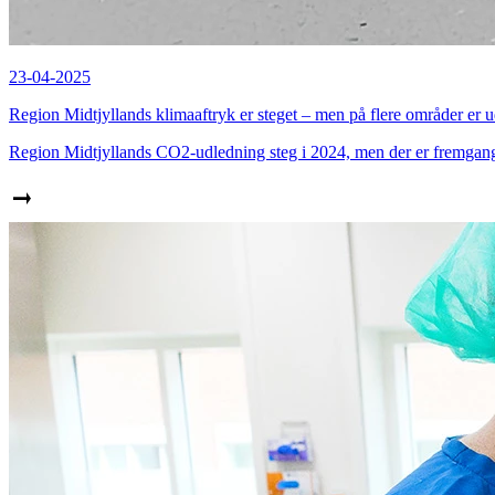
23-04-2025
Region Midtjyllands klimaaftryk er steget – men på flere områder er ud
Region Midtjyllands CO2-udledning steg i 2024, men der er fremgang 