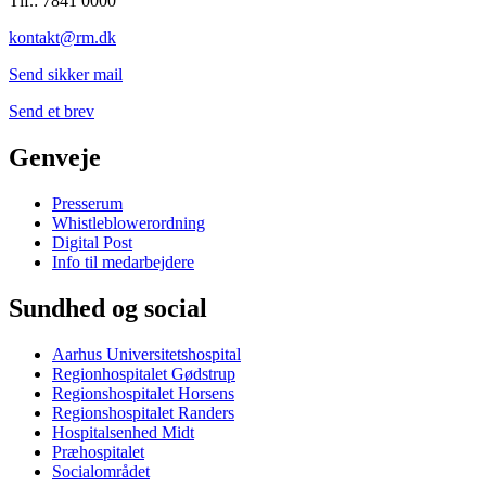
Tlf.: 7841 0000
kontakt@rm.dk
Send sikker mail
Send et brev
Genveje
Presserum
Whistleblowerordning
Digital Post
Info til medarbejdere
Sundhed og social
Aarhus Universitetshospital
Regionhospitalet Gødstrup
Regionshospitalet Horsens
Regionshospitalet Randers
Hospitalsenhed Midt
Præhospitalet
Socialområdet