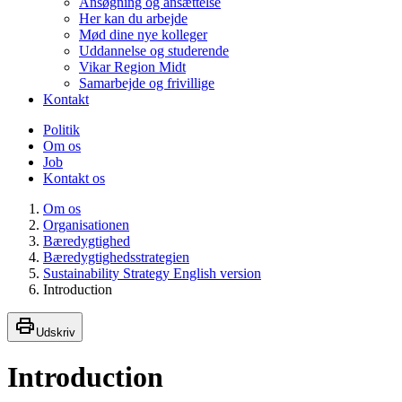
Ansøgning og ansættelse
Her kan du arbejde
Mød dine nye kolleger
Uddannelse og studerende
Vikar Region Midt
Samarbejde og frivillige
Kontakt
Politik
Om os
Job
Kontakt os
Om os
Organisationen
Bæredygtighed
Bæredygtighedsstrategien
Sustainability Strategy English version
Introduction
Udskriv
Introduction