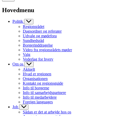
Hovedmenu
Politik
Regionsrådet
Dagsordner og referater
Udvalg og mødefora
Sundhedsråd
Borgerinddragelse
Video fra regionsrådets møder
Valg
Vederlag for hverv
Om os
Aktuelt
Hvad er regionen
Organisationen
Kontakt og regionsguide
Info til borgerne
Info til samarbejdspartnere
Info til medarbejdere
Foreign languages
Job
Sådan er det at arbejde hos os