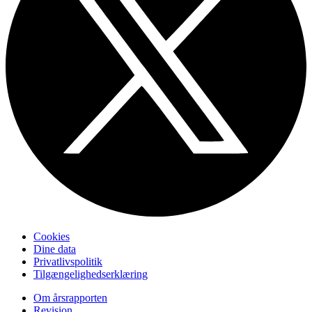
Cookies
Dine data
Privatlivspolitik
Tilgængelighedserklæring
Om årsrapporten
Revision