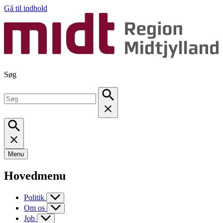
Gå til indhold
Søg
Menu
Hovedmenu
Politik
Om os
Job