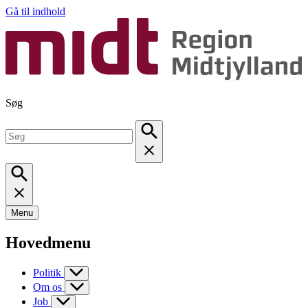
Gå til indhold
Søg
Menu
Hovedmenu
Politik
Om os
Job