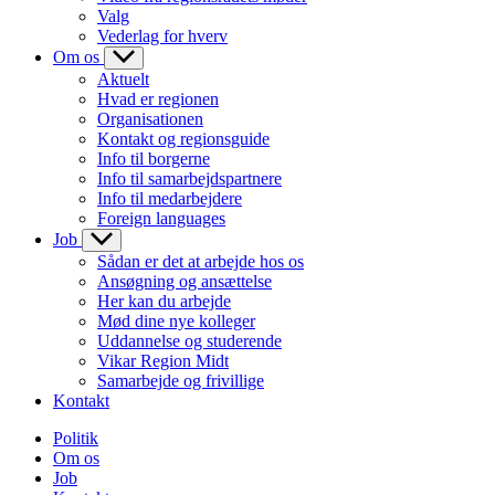
Valg
Vederlag for hverv
Om os
Aktuelt
Hvad er regionen
Organisationen
Kontakt og regionsguide
Info til borgerne
Info til samarbejdspartnere
Info til medarbejdere
Foreign languages
Job
Sådan er det at arbejde hos os
Ansøgning og ansættelse
Her kan du arbejde
Mød dine nye kolleger
Uddannelse og studerende
Vikar Region Midt
Samarbejde og frivillige
Kontakt
Politik
Om os
Job