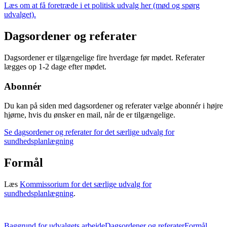
Læs om at få foretræde i et politisk udvalg her (mød og spørg
udvalget).
Dagsordener og referater
Dagsordener er tilgængelige fire hverdage før mødet. Referater
lægges op 1-2 dage efter mødet.
Abonnér
Du kan på siden med dagsordener og referater vælge abonnér i højre
hjørne, hvis du ønsker en mail, når de er tilgængelige.
Se dagsordener og referater for det særlige udvalg for
sundhedsplanlægning
Formål
Læs
Kommissorium for det særlige udvalg for
sundhedsplanlægning
.
Baggrund for udvalgets arbejde
Dagsordener og referater
Formål