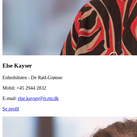
Else Kayser
Enhedslisten - De Rød-Grønne
Mobil: +45 2944 2832
E-mail:
else.kayser@rr.rm.dk
Se profil