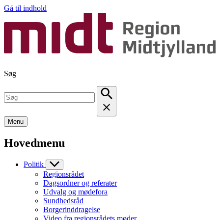
Gå til indhold
Søg
Menu
Hovedmenu
Politik
Regionsrådet
Dagsordner og referater
Udvalg og mødefora
Sundhedsråd
Borgerinddragelse
Video fra regionsrådets møder