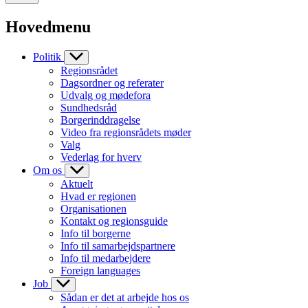
Hovedmenu
Politik
Regionsrådet
Dagsordner og referater
Udvalg og mødefora
Sundhedsråd
Borgerinddragelse
Video fra regionsrådets møder
Valg
Vederlag for hverv
Om os
Aktuelt
Hvad er regionen
Organisationen
Kontakt og regionsguide
Info til borgerne
Info til samarbejdspartnere
Info til medarbejdere
Foreign languages
Job
Sådan er det at arbejde hos os