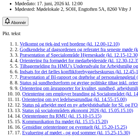
Mødedato:
17. juni, 2026 kl. 12:00
Mødested:
Mødelokale 2, SOH, Engtoften 5A, 8260 Viby J
Abonnér
Pkt. tekst
1.
Velkomst og tjek-ind ved bordene (kl. 12.00-12.10)
2.
Godkendelse af dagsordenen og referatet fra seneste møde (k
3.
Præsentation af Specialområde Hjerneskade (kl. 12.15-12.30
4.
Orientering fra formødet for medarbejderside (kl. 12.30-12.3
5.
Tilbagemelding fra HMU's Underudvalg for Arbejdsmiljø og T
6.
Indsats for det fælles konflikforebyggelseskursus (kl. 12.45-
7.
Præsentation af BI-rapport og drøftelse af personalenøgletal 
8.
Status på sundhedsreform og øvrige politiske tiltag inkl. ori
9.
Orientering om årsrapporter for kvalitet, sundhed, arbejdsmi
10.
Orientering om employer branding på Socialområdet (kl. 1
11.
Orientering om nyt ledelsesgrundlag (kl. 14.55-15.00)
12.
Status på arbejdet med en ny arbejdstidsaftale for SL og FO
13.
Status på socialområdets økonomi 2026 (kl. 15.05.15.10)
14.
Orienteringer fra RMU (kl. 15.10-15.15)
15.
Kommunikation fra mødet (kl. 15.15-15.20)
16.
Gensidige orienteringer og eventuelt (kl. 15.20-15.25)
17.
Evaluering af mødet - og god sommer (kl. 15.25-15.30)