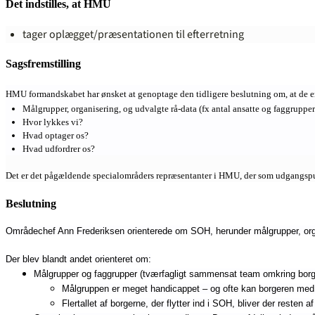
Det indstilles, at HMU
tager oplægget/præsentationen til efterretning
Sagsfremstilling
HMU formandskabet har ønsket at genoptage den tidligere beslutning om, at de en
Målgrupper, organisering, og udvalgte rå-data (fx antal ansatte og faggrupper
Hvor lykkes vi?
Hvad optager os?
Hvad udfordrer os?
Det er det pågældende specialområders repræsentanter i HMU, der som udgangspu
Beslutning
Områdechef Ann Frederiksen orienterede om SOH, herunder målgrupper, organ
Der blev blandt andet orienteret om:
Målgrupper og faggrupper (tværfagligt sammensat team omkring borg
Målgruppen er meget handicappet – og ofte kan borgeren med or
Flertallet af borgerne, der flytter ind i SOH, bliver der resten af