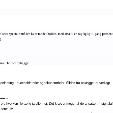
kelte specialområder, hvor mødet holdes, med afsæt i en fagfaglig-tilgang præsent
)
nkt, holder oplægget.
isering , succeshistorier og fokusområder. Slides fra oplægget er vedlagt.
eren)
d hverken fortælle ja eller nej. Det kræver meget af de ansatte ift. signala
 deres liv