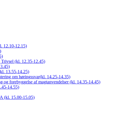
l. 12.10-12.15)
)
5)
rivsel (kl. 12.35-12.45)
13.45)
(kl. 13.55-14.25)
entering om høringssvar(kl. 14.25-14.35)
ljø og forebyggelse af magtanvendelser (kl. 14.35-14.45)
4.45-14.55)
A (kl. 15.00-15.05)