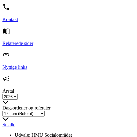
Kontakt
Relaterede sider
Nyttige links
Årstal
Dagsordener og referater
Se alle
Udvalg:
HMU Socialområdet