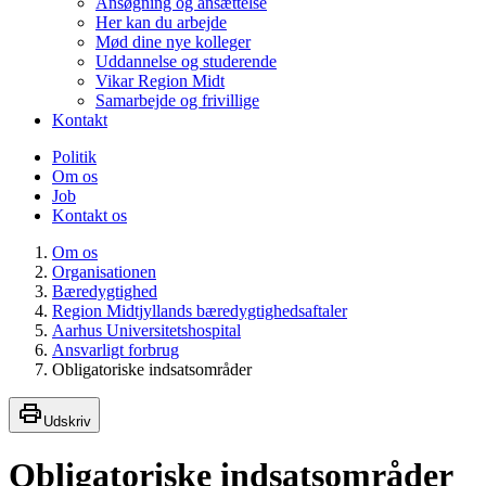
Ansøgning og ansættelse
Her kan du arbejde
Mød dine nye kolleger
Uddannelse og studerende
Vikar Region Midt
Samarbejde og frivillige
Kontakt
Politik
Om os
Job
Kontakt os
Om os
Organisationen
Bæredygtighed
Region Midtjyllands bæredygtighedsaftaler
Aarhus Universitetshospital
Ansvarligt forbrug
Obligatoriske indsatsområder
Udskriv
Obligatoriske indsatsområder