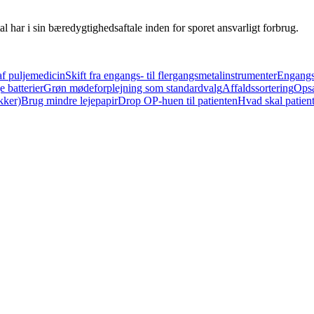
l har i sin bæredygtighedsaftale inden for sporet ansvarligt forbrug.
 af puljemedicin
Skift fra engangs- til flergangsmetalinstrumenter
Engangs-
e batterier
Grøn mødeforplejning som standardvalg
Affaldssortering
Opsa
kker)
Brug mindre lejepapir
Drop OP-huen til patienten
Hvad skal patie