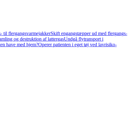
 til flergangsvarmejakker
Skift engangstæpper ud med flergangs-
mling og destruktion af lattergas
Undgå flytransport i
nten have med hjem?
Operer patienten i eget tøj ved lavrisiko-