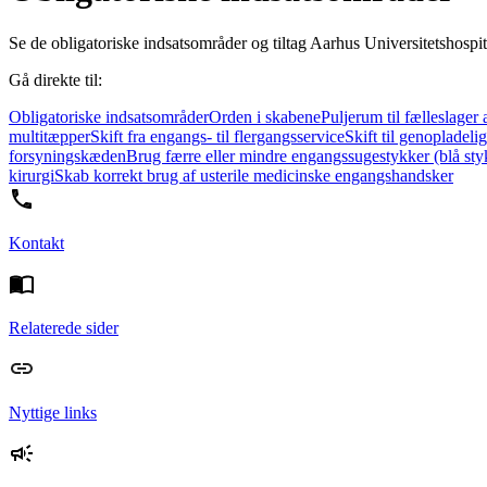
Se de obligatoriske indsatsområder og tiltag Aarhus Universitetshospita
Gå direkte til:
Obligatoriske indsatsområder
Orden i skabene
Puljerum til fælleslager
multitæpper
Skift fra engangs- til flergangsservice
Skift til genopladelig
forsyningskæden
Brug færre eller mindre engangssugestykker (blå sty
kirurgi
Skab korrekt brug af usterile medicinske engangshandsker
Kontakt
Relaterede sider
Nyttige links