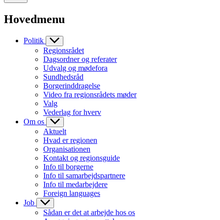
Hovedmenu
Politik
Regionsrådet
Dagsordner og referater
Udvalg og mødefora
Sundhedsråd
Borgerinddragelse
Video fra regionsrådets møder
Valg
Vederlag for hverv
Om os
Aktuelt
Hvad er regionen
Organisationen
Kontakt og regionsguide
Info til borgerne
Info til samarbejdspartnere
Info til medarbejdere
Foreign languages
Job
Sådan er det at arbejde hos os