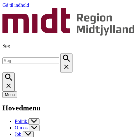
Gå til indhold
Søg
Menu
Hovedmenu
Politik
Om os
Job