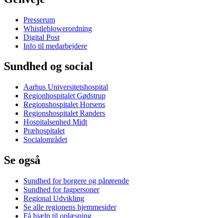
Presserum
Whistleblowerordning
Digital Post
Info til medarbejdere
Sundhed og social
Aarhus Universitetshospital
Regionhospitalet Gødstrup
Regionshospitalet Horsens
Regionshospitalet Randers
Hospitalsenhed Midt
Præhospitalet
Socialområdet
Se også
Sundhed for borgere og pårørende
Sundhed for fagpersoner
Regional Udvikling
Se alle regionens hjemmesider
Få hjælp til oplæsning