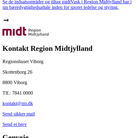
Se de indsatsområder og tiltag midtVask i Region Midtjylland har i
sin bæredygtighedsaftale inden for sporet ledelse og styring.
Kontakt Region Midtjylland
Regionshuset Viborg
Skottenborg 26
8800 Viborg
Tlf.: 7841 0000
kontakt@rm.dk
Send sikker mail
Send et brev
Genveje