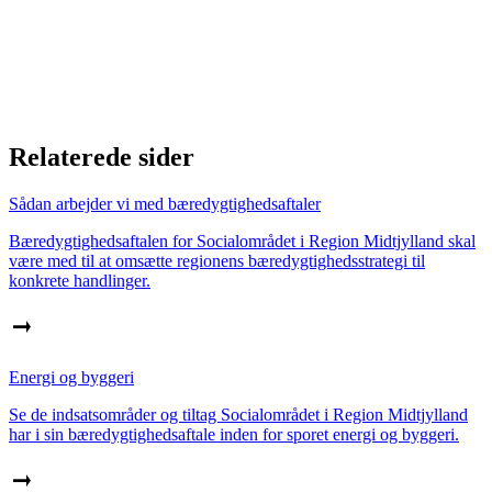
Relaterede sider
Sådan arbejder vi med bæredygtighedsaftaler
Bæredygtighedsaftalen for Socialområdet i Region Midtjylland skal
være med til at omsætte regionens bæredygtighedsstrategi til
konkrete handlinger.
Energi og byggeri
Se de indsatsområder og tiltag Socialområdet i Region Midtjylland
har i sin bæredygtighedsaftale inden for sporet energi og byggeri.