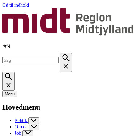
Gå til indhold
Søg
Menu
Hovedmenu
Politik
Om os
Job