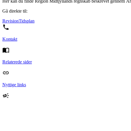
Her kan du finde Region Midtjyllands regnskab beskrevet gennem Å
Gå direkte til:
Revision
Tidsplan
Kontakt
Relaterede sider
Nyttige links