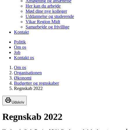
Ansøgning og ansættelse
Her kan du arbejde
Mød dine nye kolleger
Uddannelse og studerende
Vikar Region Midt
Samarbejde og frivillige
Kontakt
Politik
Om os
Job
Kontakt os
Om os
Organisationen
Økonomi
Budgetter og regnskaber
Regnskab 2022
Udskriv
Regnskab 2022