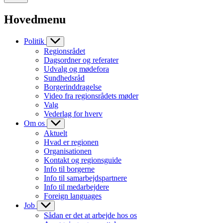
Hovedmenu
Politik
Regionsrådet
Dagsordner og referater
Udvalg og mødefora
Sundhedsråd
Borgerinddragelse
Video fra regionsrådets møder
Valg
Vederlag for hverv
Om os
Aktuelt
Hvad er regionen
Organisationen
Kontakt og regionsguide
Info til borgerne
Info til samarbejdspartnere
Info til medarbejdere
Foreign languages
Job
Sådan er det at arbejde hos os