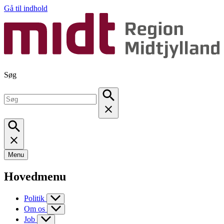
Gå til indhold
Søg
Menu
Hovedmenu
Politik
Om os
Job