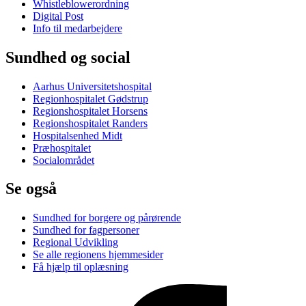
Whistleblowerordning
Digital Post
Info til medarbejdere
Sundhed og social
Aarhus Universitetshospital
Regionhospitalet Gødstrup
Regionshospitalet Horsens
Regionshospitalet Randers
Hospitalsenhed Midt
Præhospitalet
Socialområdet
Se også
Sundhed for borgere og pårørende
Sundhed for fagpersoner
Regional Udvikling
Se alle regionens hjemmesider
Få hjælp til oplæsning