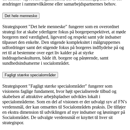
ændringer i rammevilkårene eller samarbejdspartnernes behov.
Det hele menneske
Strategisporet "Det hele menneske" fungerer som en overordnet
strategi for at skabe yderligere fokus på borgerperspektivet, at møde
borgeren med værdighed, ligeværd og respekt samt yde indsatser
tilpasset den enkelte. Den stigende kompleksitet i målgruppernes
udfordringer samt det stigende fokus på borgeres indflydelse på og
ret til at bestemme over eget liv kalder på at styrke
inddragelseskulturen, både ift. borgere og pårørende, samt
sundhedsindsatserne i socialområdet.
Fagligt stærke specialområder
Strategisporet "Fagligt stærke specialområder" fungerer som
visionens faglige fundament, hvor højt specialiserede tilbud og
skabelsen af attraktive arbejdspladser udvikles lokalt i
specialområderne. Som en del af visionen er der udvalgt syv af FN's
verdensmål, der kan omsættes til Socialområdets praksis. De tilføjer
en ekstra dimension til udviklingen af nye indsatser og løsninger på
Socialområdet. De udvalgte verdensmål er knyttet til hver sit
strategispor.