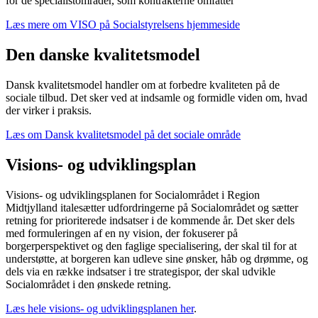
for de specialistområder, som kontrakterne omfatter
Læs mere om VISO på Socialstyrelsens hjemmeside
Den danske kvalitetsmodel
Dansk kvalitetsmodel handler om at forbedre kvaliteten på de
sociale tilbud. Det sker ved at indsamle og formidle viden om, hvad
der virker i praksis.
Læs om Dansk kvalitetsmodel på det sociale område
Visions- og udviklingsplan
Visions- og udviklingsplanen for Socialområdet i Region
Midtjylland italesætter udfordringerne på Socialområdet og sætter
retning for prioriterede indsatser i de kommende år. Det sker dels
med formuleringen af en ny vision, der fokuserer på
borgerperspektivet og den faglige specialisering, der skal til for at
understøtte, at borgeren kan udleve sine ønsker, håb og drømme, og
dels via en række indsatser i tre strategispor, der skal udvikle
Socialområdet i den ønskede retning.
Læs hele visions- og udviklingsplanen her
.